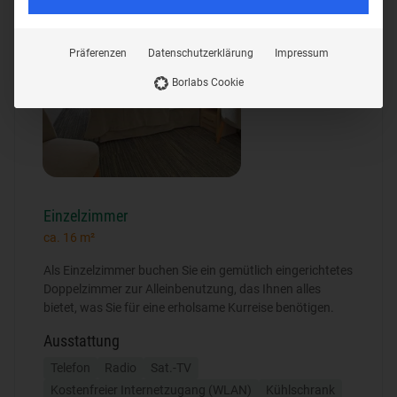
Präferenzen
Datenschutzerklärung
Impressum
Borlabs Cookie
Einzelzimmer
ca. 16 m²
Als Einzelzimmer buchen Sie ein gemütlich eingerichtetes
Doppelzimmer zur Alleinbenutzung, das Ihnen alles
bietet, was Sie für eine erholsame Kurreise benötigen.
Ausstattung
Telefon
Radio
Sat.-TV
Kostenfreier Internetzugang (WLAN)
Kühlschrank