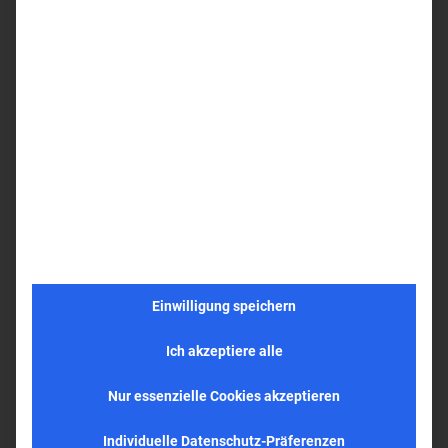
Großes Doppelzimmer
ca. 25 m²
Die größeren Doppelzimmer im Hotel Ikar Centrum sind
ebenfalls gemütlich eingerichtet und stehen für Komfort
und gleichzeitig Modernität. Perfekt für für jeden der ein
wenig mehr Platz braucht, um entspannen zu können.
Ausstattung
Telefon
Radio
Sat.-TV
Kostenfreier Internetzugang (WLAN)
Kühlschrank
Einwilligung speichern
Föhn
Dusche/WC
Ich akzeptiere alle
Nur essenzielle Cookies akzeptieren
Individuelle Datenschutz-Präferenzen