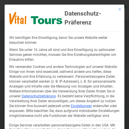
0
Mit die
Datenschutz-
Präferenz
Polen anzeigen
Zurück
Zurück
Zurück
Zurück
Zurück
Zur
Zur
Zur
Wir benötigen Ihre Einwilligung, bevor Sie unsere Website weiter
Reiseziele anzeigen
Flusskreuzfahrten anzeigen
Reiseangebote anzeigen
Über uns anzeigen
Service anzeigen
Deutschla
Polen anz
Tschechie
besuchen können.
Wenn Sie unter 16 Jahre alt sind und Ihre Einwilligung zu optionalen
Services geben möchten, müssen Sie Ihre Erziehungsberechtigten um
Erlaubnis bitten.
Deutschland
Donau Flusskreuzfahrten
Kur Angebote
Firmenprofil
Katalogbestellung
Kur in Bad
Kuren in K
Kur in Ma
Wir verwenden Cookies und andere Technologien auf unserer Website.
Einige von ihnen sind essenziell, während andere uns helfen, diese
Polen
Rhône Flusskreuzfahrten
Wellnessurlaub Angebote
Unser Team
Onlinekataloge
Kur in Bad
Kuren in 
Kur in Kar
Website und Ihre Erfahrung zu verbessern.
Personenbezogene Daten
können verarbeitet werden (z. B. IP-Adressen), z. B. für personalisierte
Anzeigen und Inhalte oder die Messung von Anzeigen und Inhalten.
Tschechien
Flusskreuzfahrt Seine
Soziales Engagement
Anwendungs-ABC für Ihren Kur-
Kur in Ba
Kur in Kol
Kur in Fr
Weitere Informationen über die Verwendung Ihrer Daten finden Sie in
Bildergalerie
unserer
Datenschutzerklärung
.
Es besteht keine Verpflichtung, in die
Urlaub
Douro Kreuzfahrten
Karriere-Jobs
Verarbeitung Ihrer Daten einzuwilligen, um dieses Angebot zu nutzen.
Kur auf R
Kur in Mis
Kur in Ja
Sie können Ihre Auswahl jederzeit unter
Einstellungen
widerrufen oder
Krankenkassenzuschuss für
anpassen.
Bitte beachten Sie, dass aufgrund individueller Einstellungen
Informationen für Reisebüros und
Kur in Wa
möglicherweise nicht alle Funktionen der Website verfügbar sind.
Kurreisen
Weiterempfehlung 100%
Partner
Einige Services verarbeiten personenbezogene Daten in den USA. Mit
Kurreisen