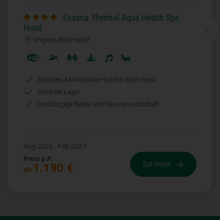
Ensana Thermal Aqua Health Spa
Hotel
Ungarn
|
Bad Hévíz
Einziges All Inclusive-Hotel in Bad Hévíz
Hotel Ikar Centrum in Kolberg
Zentrale Lage
Großzügige Bade- und Saunalandschaft
Aug 2026 - Feb 2027
Preis p.P.
Zur Reise
1.190 €
ab