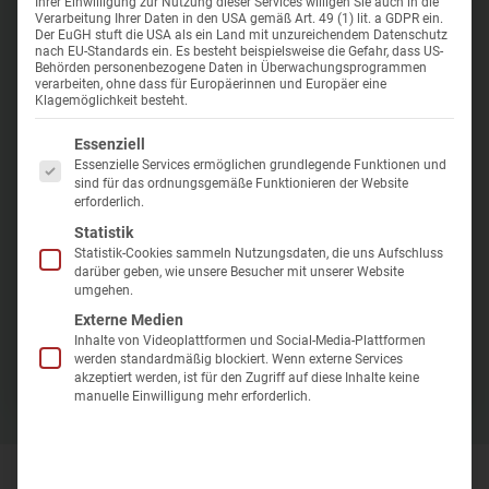
Busreisen mit Haustürabholung
Ihrer Einwilligung zur Nutzung dieser Services willigen Sie auch in die
Verarbeitung Ihrer Daten in den USA gemäß Art. 49 (1) lit. a GDPR ein.
Hotel Ikar Centrum
Der EuGH stuft die USA als ein Land mit unzureichendem Datenschutz
Radonkur 
Treibstoffkostenzuschlag
nach EU-Standards ein. Es besteht beispielsweise die Gefahr, dass US-
Polen
|
Kolberg
Behörden personenbezogene Daten in Überwachungsprogrammen
Kur in War
verarbeiten, ohne dass für Europäerinnen und Europäer eine
Klagemöglichkeit besteht.
Kur in Bad 
Es folgt eine Liste der Service-Gruppen, für die eine Einwilligung er
Zentrale Lage im Kurviertel
Essenziell
Essenzielle Services ermöglichen grundlegende Funktionen und
Komfortable Zimmer
sind für das ordnungsgemäße Funktionieren der Website
Eigene Therapieabteilung
erforderlich.
Statistik
Statistik-Cookies sammeln Nutzungsdaten, die uns Aufschluss
darüber geben, wie unsere Besucher mit unserer Website
umgehen.
Aug 2026 - Dez 2026
Externe Medien
Preis p.P. inkl. Halbpension
Inhalte von Videoplattformen und Social-Media-Plattformen
Zur Buchung
399 €
ab
werden standardmäßig blockiert. Wenn externe Services
akzeptiert werden, ist für den Zugriff auf diese Inhalte keine
manuelle Einwilligung mehr erforderlich.