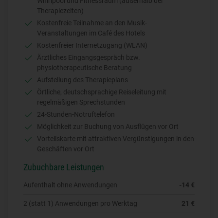
Whirlpool und Fitnessraum (außerhalb der
26. Dezember: 2. Weihnachtsfeiertag
Therapiezeiten)
Kostenfreie Teilnahme an den Musik-
Veranstaltungen im Café des Hotels
Kostenfreier Internetzugang (WLAN)
Ärztliches Eingangsgespräch bzw.
physiotherapeutische Beratung
Aufstellung des Therapieplans
Örtliche, deutschsprachige Reiseleitung mit
regelmäßigen Sprechstunden
24-Stunden-Notruftelefon
Möglichkeit zur Buchung von Ausflügen vor Ort
Vorteilskarte mit attraktiven Vergünstigungen in den
Geschäften vor Ort
Zubuchbare Leistungen
Aufenthalt ohne Anwendungen
-14 €
2 (statt 1) Anwendungen pro Werktag
21 €