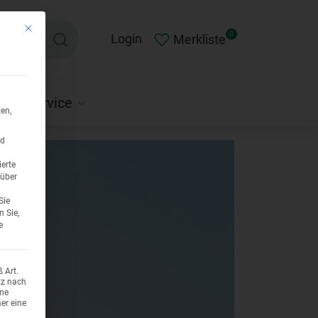
Mit diesem Button wird der Dialog geschlossen. Seine Funktionalität ist ident
0
Login
Merkliste
Service
en,
nd
ierte
 über
Sie
n Sie,
e
 Art.
tz nach
ene
er eine