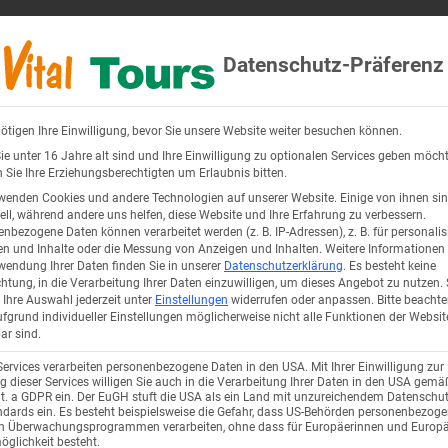
0800 - 228 42 66
Datenschutz-Präferenz
Mo.-Fr. 09:00 Uhr-17:00 Uhr
ötigen Ihre Einwilligung, bevor Sie unsere Website weiter besuchen können.
Seereisen
Reiseangebote
Über uns
e unter 16 Jahre alt sind und Ihre Einwilligung zu optionalen Services geben möcht
Sie Ihre Erziehungsberechtigten um Erlaubnis bitten.
wenden Cookies und andere Technologien auf unserer Website. Einige von ihnen si
ell, während andere uns helfen, diese Website und Ihre Erfahrung zu verbessern.
nbezogene Daten können verarbeitet werden (z. B. IP-Adressen), z. B. für personalis
n und Inhalte oder die Messung von Anzeigen und Inhalten.
Weitere Informationen
wendung Ihrer Daten finden Sie in unserer
Datenschutzerklärung
.
Es besteht keine
chtung, in die Verarbeitung Ihrer Daten einzuwilligen, um dieses Angebot zu nutzen.
Ihre Auswahl jederzeit unter
Einstellungen
widerrufen oder anpassen.
Bitte beachte
fgrund individueller Einstellungen möglicherweise nicht alle Funktionen der Websit
ar sind.
Services verarbeiten personenbezogene Daten in den USA. Mit Ihrer Einwilligung zur
 dieser Services willigen Sie auch in die Verarbeitung Ihrer Daten in den USA gemäß
lit. a GDPR ein. Der EuGH stuft die USA als ein Land mit unzureichendem Datenschu
dards ein. Es besteht beispielsweise die Gefahr, dass US-Behörden personenbezog
in Überwachungsprogrammen verarbeiten, ohne dass für Europäerinnen und Europä
glichkeit besteht.