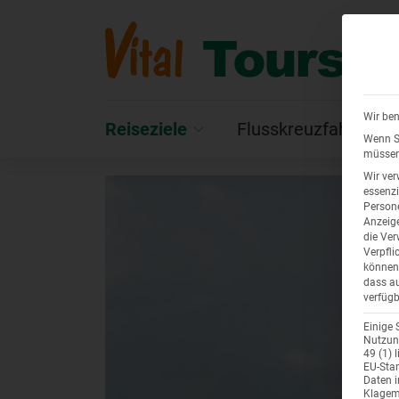
Wir ben
Reiseziele
Flusskreuzfahrten
Wenn Si
müssen 
Wir ver
essenzi
Persone
Anzeige
die Ver
Verpfli
können 
dass au
verfügb
Einige 
Nutzung
49 (1) 
EU-Stan
Daten 
Klagemö