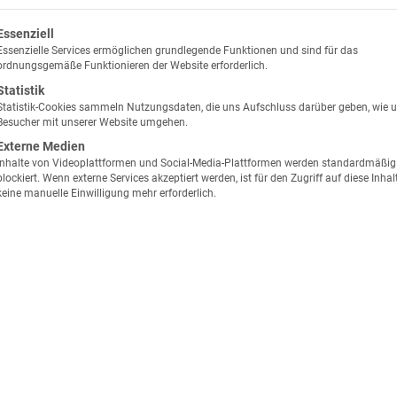
lgt eine Liste der Service-Gruppen, für die eine Einwilligung erte
Essenziell
Essenzielle Services ermöglichen grundlegende Funktionen und sind für das
ordnungsgemäße Funktionieren der Website erforderlich.
Statistik
Statistik-Cookies sammeln Nutzungsdaten, die uns Aufschluss darüber geben, wie 
Besucher mit unserer Website umgehen.
Externe Medien
Inhalte von Videoplattformen und Social-Media-Plattformen werden standardmäßig
blockiert. Wenn externe Services akzeptiert werden, ist für den Zugriff auf diese Inhal
keine manuelle Einwilligung mehr erforderlich.