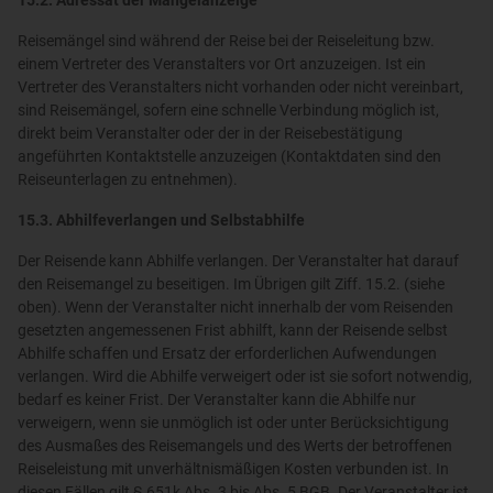
15.2. Adressat der Mängelanzeige
Reisemängel sind während der Reise bei der Reiseleitung bzw.
einem Vertreter des Veranstalters vor Ort anzuzeigen. Ist ein
Vertreter des Veranstalters nicht vorhanden oder nicht vereinbart,
sind Reisemängel, sofern eine schnelle Verbindung möglich ist,
direkt beim Veranstalter oder der in der Reisebestätigung
angeführten Kontaktstelle anzuzeigen (Kontaktdaten sind den
Reiseunterlagen zu entnehmen).
15.3. Abhilfeverlangen und Selbstabhilfe
Der Reisende kann Abhilfe verlangen. Der Veranstalter hat darauf
den Reisemangel zu beseitigen. Im Übrigen gilt Ziff. 15.2. (siehe
oben). Wenn der Veranstalter nicht innerhalb der vom Reisenden
gesetzten angemessenen Frist abhilft, kann der Reisende selbst
Abhilfe schaffen und Ersatz der erforderlichen Aufwendungen
verlangen. Wird die Abhilfe verweigert oder ist sie sofort notwendig,
bedarf es keiner Frist. Der Veranstalter kann die Abhilfe nur
verweigern, wenn sie unmöglich ist oder unter Berücksichtigung
des Ausmaßes des Reisemangels und des Werts der betroffenen
Reiseleistung mit unverhältnismäßigen Kosten verbunden ist. In
diesen Fällen gilt § 651k Abs. 3 bis Abs. 5 BGB. Der Veranstalter ist