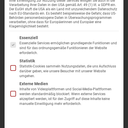
Busreisen mit Haustürabholung
Ihrer Einwilligung zur Nutzung dieser Services willigen Sie auch in die
bestätigt.
Verarbeitung Ihrer Daten in den USA gemäß Art. 49 (1) lit. a GDPR ein.
Der EuGH stuft die USA als ein Land mit unzureichendem Datenschutz
Radonkur 
1.3.
Telefonisch nimmt der Veranstalter, worauf der Reisende
Treibstoffkostenzuschlag
nach EU-Standards ein. Es besteht beispielsweise die Gefahr, dass US-
Behörden personenbezogene Daten in Überwachungsprogrammen
ausdrücklich hinzuweisen ist, lediglich verbindliche Reservierungen
Kur in War
verarbeiten, ohne dass für Europäerinnen und Europäer eine
vor. Danach soll der Reisevertrag nach Ziff. 1.1. geschlossen
Klagemöglichkeit besteht.
werden.
Kur in Bad 
Es folgt eine Liste der Service-Gruppen, für die eine Einwilligung er
Essenziell
1.4.
Eine von der Reiseanmeldung abweichende oder nicht
Essenzielle Services ermöglichen grundlegende Funktionen und
rechtzeitige Reisebestätigung ist ein neuer Vertragsantrag, an den
sind für das ordnungsgemäße Funktionieren der Website
der Veranstalter 10 Tage gebunden ist und den der Reisende
erforderlich.
innerhalb dieser Frist annehmen kann.
Statistik
Statistik-Cookies sammeln Nutzungsdaten, die uns Aufschluss
1.5.
Buchungen im elektronischen Geschäftsverkehr richten sich
darüber geben, wie unsere Besucher mit unserer Website
nach den Erläuterungen auf der Internetseite und den dort
umgehen.
abrufbaren Reisebedingungen.
Externe Medien
Inhalte von Videoplattformen und Social-Media-Plattformen
1.6.
Bei Reiseanmeldungen über Internet bietet der Reisende dem
werden standardmäßig blockiert. Wenn externe Services
Veranstalter den Abschluss des Reisevertrags durch Betätigung
akzeptiert werden, ist für den Zugriff auf diese Inhalte keine
des Buttons „zahlungspflichtig buchen" verbindlich an. Dem
manuelle Einwilligung mehr erforderlich.
Kunden wird der Eingang seiner Buchung unverzüglich auf
elektronischem Weg bestätigt. Die Annahme erfolgt durch die
Reisebestätigung innerhalb von 3 Werktagen.