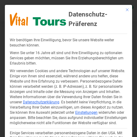
0
Mit die
Datenschutz-
Präferenz
Allgemeine Reisebedingungen der Vital
Zurück
Zurück
Zurück
Zurück
Zurück
Zur
Zur
Zur
Tours GmbH
Wir benötigen Ihre Einwilligung, bevor Sie unsere Website weiter
Reiseziele anzeigen
Flusskreuzfahrten anzeigen
Reiseangebote anzeigen
Über uns anzeigen
Service anzeigen
Deutschla
Polen anz
Tschechie
besuchen können.
1. Abschluss des Pauschalreisevertrags
Wenn Sie unter 16 Jahre alt sind und Ihre Einwilligung zu optionalen
Services geben möchten, müssen Sie Ihre Erziehungsberechtigten um
1.1.
Reiseanmeldungen können mündlich, telefonisch, durch E-Mail,
Erlaubnis bitten.
Deutschland
Donau Flusskreuzfahrten
Kur Angebote
Firmenprofil
Katalogbestellung
Kur in Bad
Kuren in K
Kur in Ma
oder schriftlich erfolgen. Der Reisevertrag soll mit den Formularen
Wir verwenden Cookies und andere Technologien auf unserer Website.
des Reiseveranstalters (Reiseanmeldung und Reisebestätigung)
Einige von ihnen sind essenziell, während andere uns helfen, diese
Polen
Rhône Flusskreuzfahrten
Wellnessurlaub Angebote
Unser Team
Onlinekataloge
Kur in Bad
Kuren in 
Kur in Kar
Website und Ihre Erfahrung zu verbessern.
Personenbezogene Daten
einschließlich sämtlicher Abreden, Nebenabreden und Vorgaben
können verarbeitet werden (z. B. IP-Adressen), z. B. für personalisierte
des Reisenden auf Basis der Reiseausschreibung (Katalog,
Anzeigen und Inhalte oder die Messung von Anzeigen und Inhalten.
Tschechien
Flusskreuzfahrt Seine
Soziales Engagement
Anwendungs-ABC für Ihren Kur-
Kur in Ba
Kur in Kol
Kur in Fr
Internetseite, Anzeigen, Flyer, etc.) geschlossen werden. Bei
Weitere Informationen über die Verwendung Ihrer Daten finden Sie in
Vertragsschluss erhält der Reisende per Post oder E-Mail die
unserer
Datenschutzerklärung
.
Es besteht keine Verpflichtung, in die
Urlaub
Douro Kreuzfahrten
Karriere-Jobs
Verarbeitung Ihrer Daten einzuwilligen, um dieses Angebot zu nutzen.
Kur auf R
Kur in Mis
Kur in Ja
Reisebestätigung, die auch als Bestätigung des Vertrags dient und
Sie können Ihre Auswahl jederzeit unter
Einstellungen
widerrufen oder
§ 651d Abs. 3 Satz 2 BGB entspricht.
Krankenkassenzuschuss für
anpassen.
Bitte beachten Sie, dass aufgrund individueller Einstellungen
Informationen für Reisebüros und
Kur in Wa
möglicherweise nicht alle Funktionen der Website verfügbar sind.
Kurreisen
1.2.
An die Reiseanmeldung ist der Reisende 10 Tage gebunden.
Partner
Innerhalb dieser Frist wird die Reise durch den Veranstalter
Einige Services verarbeiten personenbezogene Daten in den USA. Mit
Kurreisen