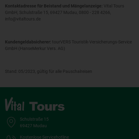
Kontaktadresse für Beistand und Mängelanzeige:
Vital Tours
GmbH, Schulstraße 15, 69427 Mudau, 0800 - 228 4266,
info@vitaltours.de
Kundengeldabsicherer:
tourVERS Touristik-Versicherungs-Service
GmbH (HanseMerkur Vers. AG)
Stand: 05/2023, gültig für alle Pauschalreisen
Schulstraße 15
69427 Mudau
Kostenlose Servicehotline